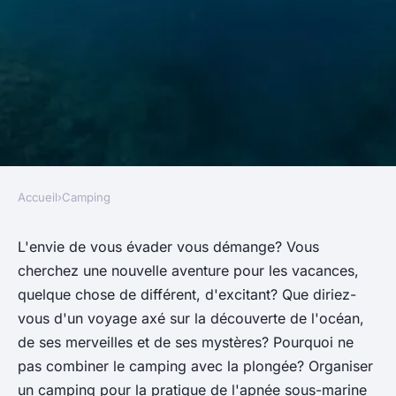
Accueil
›
Camping
CAMPING
Comment organiser un
L'envie de vous évader vous démange? Vous
cherchez une nouvelle aventure pour les vacances,
camping pour la pratique de
quelque chose de différent, d'excitant? Que diriez-
l'apnée sous-marine?
vous d'un voyage axé sur la découverte de l'océan,
de ses merveilles et de ses mystères? Pourquoi ne
Maëlys
•
22 mai 2024
•
6 min de lecture
pas combiner le camping avec la plongée? Organiser
un camping pour la pratique de l'apnée sous-marine