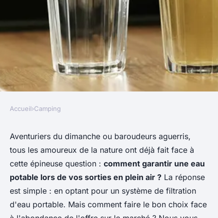
Accueil
›
Camping
CAMPING
Comment choisir un système
Aventuriers du dimanche ou baroudeurs aguerris,
tous les amoureux de la nature ont déjà fait face à
de filtration d'eau portable
cette épineuse question :
comment garantir une eau
pour le camping?
potable lors de vos sorties en plein air ?
La réponse
est simple : en optant pour un système de filtration
Maëlys
•
22 mai 2024
•
5 min de lecture
d'eau portable. Mais comment faire le bon choix face