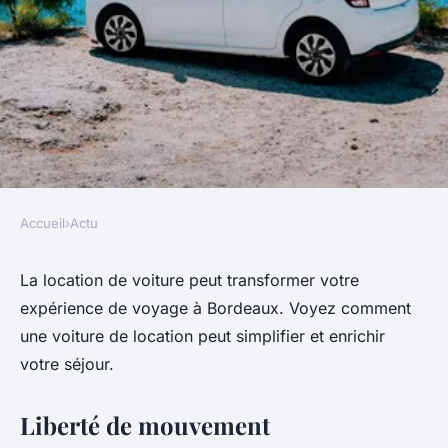
Accueil
›
Actu
ACTU
Voyage simplifié : les
La location de voiture peut transformer votre
expérience de voyage à Bordeaux. Voyez comment
avantages de la location de
une voiture de location peut simplifier et enrichir
voiture à Bordeaux
votre séjour.
Maëlys
•
4 juillet 2024
•
2 min de lecture
Liberté de mouvement